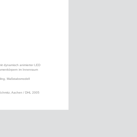
it dynamisch animierter LED
umenkörpern im Innenraum
ling, Maßstabsmodell
chmitz, Aachen / DHL 2005