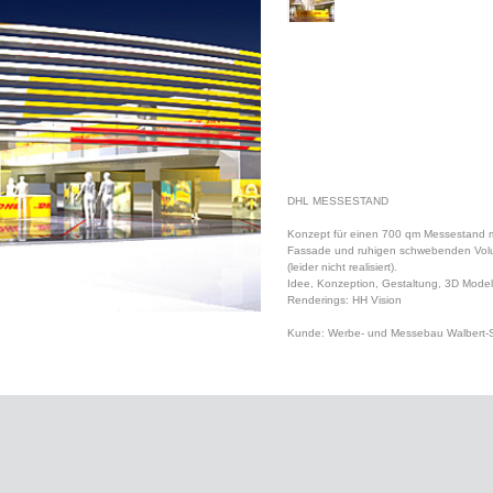
DHL MESSESTAND
Konzept für einen 700 qm Messestand m
Fassade und ruhigen schwebenden Vol
(leider nicht realisiert).
Idee, Konzeption, Gestaltung, 3D Model
Renderings: HH Vision
Kunde: Werbe- und Messebau Walbert-S