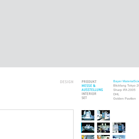
Bayer MaterialSc
Blickfang Tokyo 
Sharp IFA 2005
DHL
Golden Pavilion